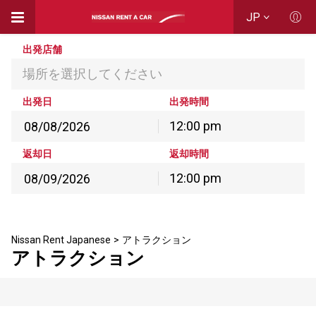
JP
出発店舗
場所を選択してください
出発日
出発時間
12:00 pm
8月
2026
返却
返却時間
月
火
水
木
金
土
日
12:00 pm
27
28
29
30
31
1
2
8月
2026
3
4
5
6
7
8
9
月
火
水
木
金
土
日
10
11
12
13
14
15
16
27
28
29
30
31
1
2
Nissan Rent Japanese
>
アトラクション
17
18
19
20
21
22
23
アトラクション
3
4
5
6
7
8
9
24
25
26
27
28
29
30
10
11
12
13
14
15
16
31
1
2
3
4
5
6
17
18
19
20
21
22
23
24
25
26
27
28
29
30