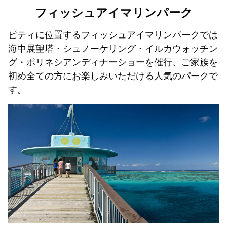
フィッシュアイマリンパーク
31
1
2
3
4
5
6
ピティに位置するフィッシュアイマリンパークでは
海中展望塔・シュノーケリング・イルカウォッチン
グ・ポリネシアンディナーショーを催行、ご家族を
初め全ての方にお楽しみいただける人気のパークで
す。