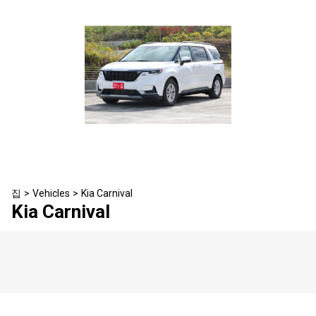
31
1
2
3
4
5
6
집
>
Vehicles
>
Kia Carnival
Kia Carnival